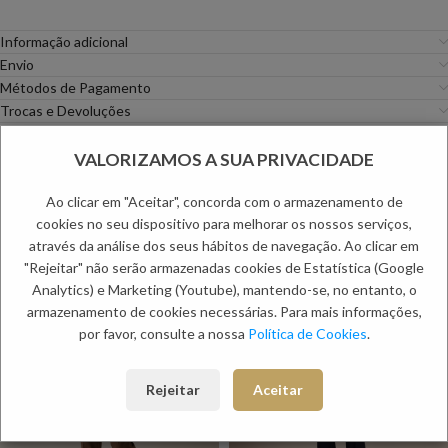
Informação adicional
Envio
Métodos de Pagamento
Trocas e Devoluções
Categorias:
Fatos
,
Homem
VALORIZAMOS A SUA PRIVACIDADE
PRODUTOS RELACIONADOS:
Ao clicar em "Aceitar", concorda com o armazenamento de
cookies no seu dispositivo para melhorar os nossos serviços,
através da análise dos seus hábitos de navegação. Ao clicar em
"Rejeitar" não serão armazenadas cookies de Estatística (Google
Analytics) e Marketing (Youtube), mantendo-se, no entanto, o
armazenamento de cookies necessárias. Para mais informações,
por favor, consulte a nossa
Política de Cookies
.
Rejeitar
Aceitar