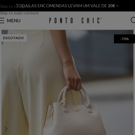
TODAS AS ENCOMENDAS LEVAM UM VALE DE
20€
✨
Skip to navigation
Skip to main content
MENU
ESGOTADO
-70%