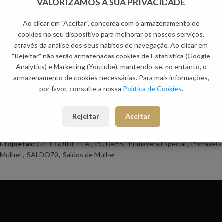
VALORIZAMOS A SUA PRIVACIDADE
Adicionar aos favoritos
Ao clicar em "Aceitar", concorda com o armazenamento de
cookies no seu dispositivo para melhorar os nossos serviços,
Descrição
através da análise dos seus hábitos de navegação. Ao clicar em
MALA DE TIRACOLO CRU GAELLE PARIS
"Rejeitar" não serão armazenadas cookies de Estatística (Google
Analytics) e Marketing (Youtube), mantendo-se, no entanto, o
Informação adicional
armazenamento de cookies necessárias. Para mais informações,
Envio
por favor, consulte a nossa
Política de Cookies
.
Métodos de Pagamento
Trocas e Devoluções
Rejeitar
Aceitar
Categorias:
MALA (N)
,
Mulher
Etiquetas:
GIFT GUIDE ELA
,
PC DAYS
,
Primavera Especial
,
Primavera
Mulher
,
SALDO70
,
Saldos de Mulher