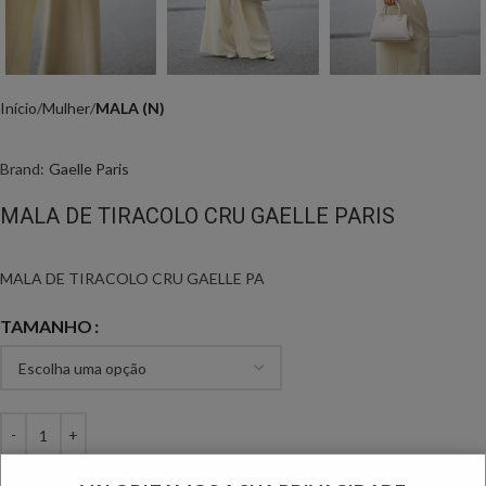
Início
Mulher
MALA (N)
Brand:
Gaelle Paris
MALA DE TIRACOLO CRU GAELLE PARIS
MALA DE TIRACOLO CRU GAELLE PA
TAMANHO
ADICIONAR