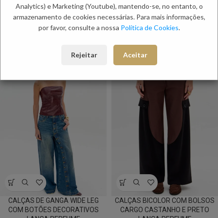
Etiquetas:
PC DAYS
,
Primavera 70
,
Primavera Especial
,
Primavera
Analytics) e Marketing (Youtube), mantendo-se, no entanto, o
Mulher
,
Saldos de Mulher
,
Verão Mulher
armazenamento de cookies necessárias. Para mais informações,
por favor, consulte a nossa
Política de Cookies
.
PRODUTOS RELACIONADOS:
Rejeitar
Aceitar
NOVO
NOVO
CALÇAS DE GANGA WIDE LEG
CALÇAS BICOLOR COM BOLSOS
COM BOTÕES DECORATIVOS
CARGO CASTANHO E PRETO