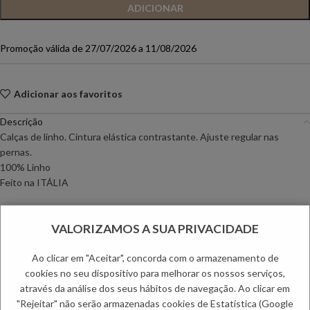
ADICIONAR
Promoção válida de 27/07/2026 a 11/08/2026
Adicionar aos favoritos
Descrição
Calças de linho. Cintura elástica contrastante. Ajuste regular nas
pernas.
100% Linho
Feito na ITÁLIA
Informação adicional
VALORIZAMOS A SUA PRIVACIDADE
Envio
Métodos de Pagamento
Ao clicar em "Aceitar", concorda com o armazenamento de
Trocas e Devoluções
cookies no seu dispositivo para melhorar os nossos serviços,
através da análise dos seus hábitos de navegação. Ao clicar em
Categorias:
Calças
,
Mulher
"Rejeitar" não serão armazenadas cookies de Estatística (Google