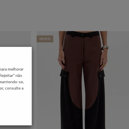
NOVO
para melhorar
Rejeitar" não
 mantendo-se,
r, consulte a