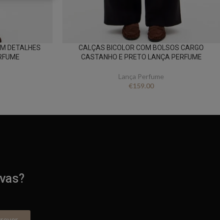
OM DETALHES
CALÇAS BICOLOR COM BOLSOS CARGO
RFUME
CASTANHO E PRETO LANÇA PERFUME
Lança Perfume
€
159.00
ivas?
crever