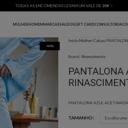
TODAS AS ENCOMENDAS LEVAM UM VALE DE
20€
✨
MULHER
HOMEM
MARCAS
SALDOS
GIFT CARD
CONSULTORIA
CO
Início
Mulher
Calças
PANTALON
-40%
Brand:
Rinascimento
PANTALONA 
RINASCIMEN
PANTALONA AZUL ACETINADA
TAMANHO