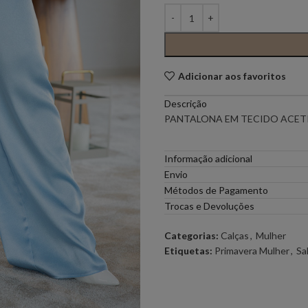
PONTO CHIC COLLECTION –
PONTO CH
MULHER
Adicionar aos favoritos
ELEH
FERRACHE
Descrição
GOA GOA
ICE PLAY
PANTALONA EM TECIDO ACETI
LOCOLUXO
MIGUEL VI
Informação adicional
Envio
Métodos de Pagamento
SCOTCH & SODA
SEMICOUT
Trocas e Devoluções
Categorias:
Calças
,
Mulher
RUGA
Etiquetas:
Primavera Mulher
,
Sa