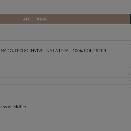
IC PREMIUM
ANIYE BY
BSB
ADICIONAR
FLO&CLO
FRACOMINA
ICEBERG WOMAN
IMPERIAL
NADO. FECHO INVIVEL NA LATERAL. 100% POLIÉSTER
EIRA
MISS YOU
MVP
URE
SILVINA CAMPOS
SIMONA CORSELL
ldos de Mulher