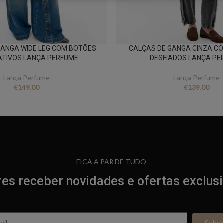
GANGA WIDE LEG COM BOTÕES
CALÇAS DE GANGA CINZA C
TIVOS LANÇA PERFUME
DESFIADOS LANÇA PE
Lança Perfume
Lança Perfume
€
149.00
€
139.00
FICA A PAR DE TUDO
es receber novidades e ofertas exclus
Subs