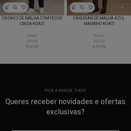
CASACO DE MALHA COM FECHO
CARDIGAN DE MALHA AZUL
CINZA KOATI
MARINHO KOATI
Koati
Koati
€
89.99
€
55.99
€
36.00
€
22.40
FICA A PAR DE TUDO
Queres receber novidades e ofertas
exclusivas?