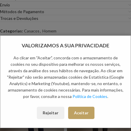
Envio
Métodos de Pagamento
Trocas e Devoluções
Categorias:
Casacos
,
Homem
Etiqueta:
Dia do Pai
VALORIZAMOS A SUA PRIVACIDADE
PRODUTOS RELACIONADOS:
Ao clicar em "Aceitar", concorda com o armazenamento de
cookies no seu dispositivo para melhorar os nossos serviços,
NOVO
NOVO
-60%
-60%
através da análise dos seus hábitos de navegação. Ao clicar em
"Rejeitar" não serão armazenadas cookies de Estatística (Google
Analytics) e Marketing (Youtube), mantendo-se, no entanto, o
armazenamento de cookies necessárias. Para mais informações,
por favor, consulte a nossa
Política de Cookies
.
Rejeitar
Aceitar