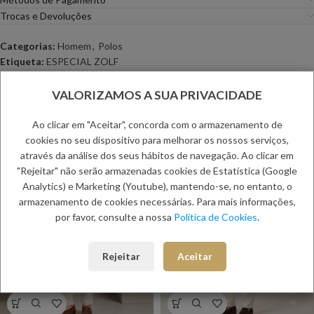
Trocas e Devoluções
Categorias:
Homem
,
Polos
Etiqueta:
ESPECIAL ZOLF
PRODUTOS RELACIONADOS:
VALORIZAMOS A SUA PRIVACIDADE
Ao clicar em "Aceitar", concorda com o armazenamento de
NOVO
NOVO
-60%
cookies no seu dispositivo para melhorar os nossos serviços,
através da análise dos seus hábitos de navegação. Ao clicar em
"Rejeitar" não serão armazenadas cookies de Estatística (Google
Analytics) e Marketing (Youtube), mantendo-se, no entanto, o
armazenamento de cookies necessárias. Para mais informações,
por favor, consulte a nossa
Política de Cookies
.
Rejeitar
Aceitar