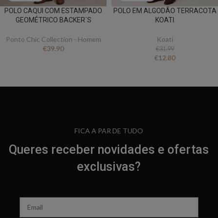
POLO CAQUI COM ESTAMPADO
POLO EM ALGODÃO TERRACOTA
GEOMÉTRICO BACKER´S
KOATI
Ponto Chic Collection - Homem
Koati
€
39.90
€
31.99
€
12.80
FICA A PAR DE TUDO
Queres receber novidades e ofertas
exclusivas?