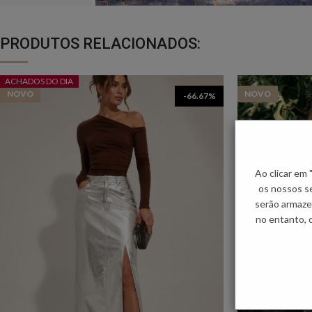
PRODUTOS RELACIONADOS:
ACHADOS DO DIA
NOVO
NOVO
-66.67%
Ao clicar em
os nossos se
serão armaze
no entanto, 