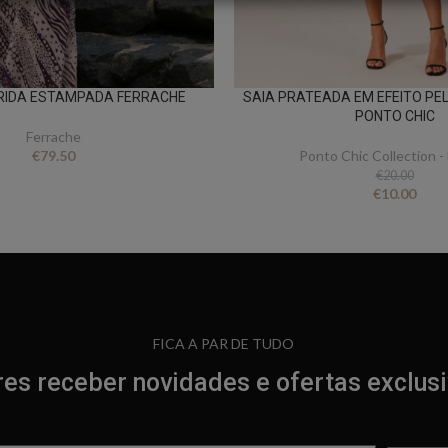
RIDA ESTAMPADA FERRACHE
SAIA PRATEADA EM EFEITO PE
PONTO CHIC
Ferrache
€
79.50
Ponto Chic Collection -
€
20.00
€
10.00
FICA A PAR DE TUDO
es receber novidades e ofertas exclus