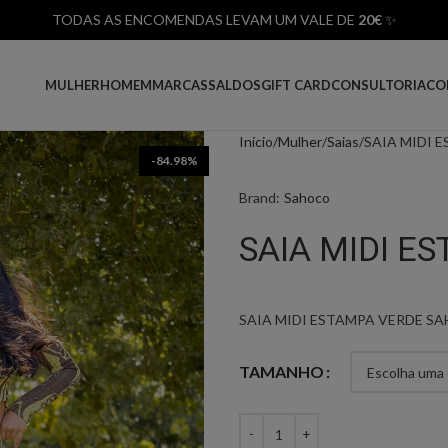
TODAS AS ENCOMENDAS LEVAM UM VALE DE
20€
✨
MULHER
HOMEM
MARCAS
SALDOS
GIFT CARD
CONSULTORIA
CO
Início
Mulher
Saias
SAIA MIDI 
-84.98%
Brand:
Sahoco
SAIA MIDI E
SAIA MIDI ESTAMPA VERDE S
TAMANHO