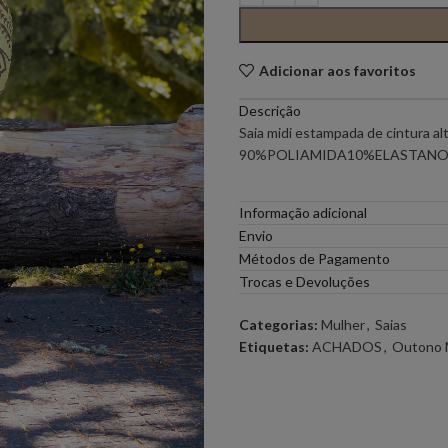
PONTO CHIC COLLECTION –
PONTO CH
MULHER
Adicionar aos favoritos
Descrição
ELEH
FERRACHE
Saia midi estampada de cintura a
90%POLIAMIDA10%ELASTAN
GOA GOA
ICE PLAY
Informação adicional
LOCOLUXO
MIGUEL VI
Envio
Métodos de Pagamento
Trocas e Devoluções
SCOTCH & SODA
SEMICOUT
Categorias:
Mulher
,
Saias
Etiquetas:
ACHADOS
,
Outono 
RUGA