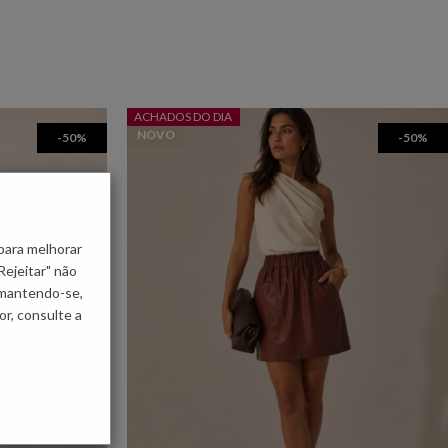
ACHADOS DO DIA
NOVO
-50%
-50%
para melhorar
Rejeitar" não
 mantendo-se,
r, consulte a