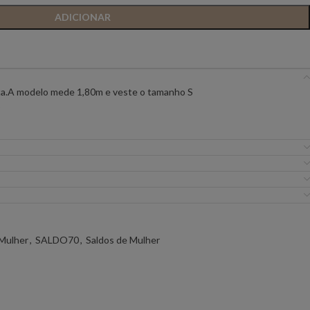
ADICIONAR
IC PREMIUM
ANIYE BY
BSB
FLO&CLO
FRACOMINA
lta.A modelo mede 1,80m e veste o tamanho S
O
ICEBERG WOMAN
IMPERIAL
EIRA
MISS YOU
MVP
URE
SILVINA CAMPOS
SIMONA CORSELL
Mulher
,
SALDO70
,
Saldos de Mulher