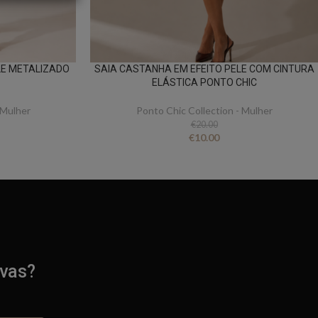
LE METALIZADO
SAIA CASTANHA EM EFEITO PELE COM CINTURA
ELÁSTICA PONTO CHIC
 Mulher
Ponto Chic Collection - Mulher
€
20.00
€
10.00
ivas?