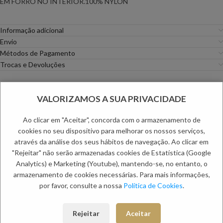
EM FORRO NO INTERIOR.100% NYLON
Informação adicional
Envio
Métodos de Pagamento
Trocas e Devoluções
Categorias:
Mulher
,
Saias
Etiqueta:
Verão Mulher
VALORIZAMOS A SUA PRIVACIDADE
PRODUTOS RELACIONADOS:
Ao clicar em "Aceitar", concorda com o armazenamento de
cookies no seu dispositivo para melhorar os nossos serviços,
através da análise dos seus hábitos de navegação. Ao clicar em
ACHADOS DO DIA
ACHADOS DO DIA
NOVO
NOVO
"Rejeitar" não serão armazenadas cookies de Estatística (Google
-50%
-50%
Analytics) e Marketing (Youtube), mantendo-se, no entanto, o
armazenamento de cookies necessárias. Para mais informações,
por favor, consulte a nossa
Política de Cookies
.
Rejeitar
Aceitar