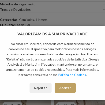
Métodos de Pagamento
Trocas e Devoluções
Categorias:
Camisolas
,
Homem
Etiqueta:
Dia do Pai
PRODUTOS RELACIONADOS:
VALORIZAMOS A SUA PRIVACIDADE
Ao clicar em "Aceitar", concorda com o armazenamento de
cookies no seu dispositivo para melhorar os nossos serviços,
NOVO
NOVO
-60%
através da análise dos seus hábitos de navegação. Ao clicar em
"Rejeitar" não serão armazenadas cookies de Estatística (Google
Analytics) e Marketing (Youtube), mantendo-se, no entanto, o
armazenamento de cookies necessárias. Para mais informações,
por favor, consulte a nossa
Política de Cookies
.
Rejeitar
Aceitar