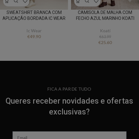
SWEATSHIRT BRANCA COM
CAMISOLA DE MALHA COM
APLICAÇÃO BORDADA IC WEAR
FECHO AZUL MARINHO KOATI
Ic Wear
Koati
€
49.90
€
63.99
€
25.60
FICA A PAR DE TUDO
Queres receber novidades e ofertas
exclusivas?