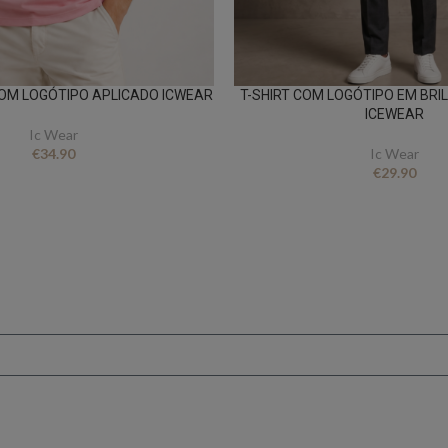
COM LOGÓTIPO APLICADO ICWEAR
T-SHIRT COM LOGÓTIPO EM BR
ICEWEAR
Ic Wear
€
34.90
Ic Wear
€
29.90
FICA A PAR DE TUDO
er novidades e oferta
conto ao subscrever 