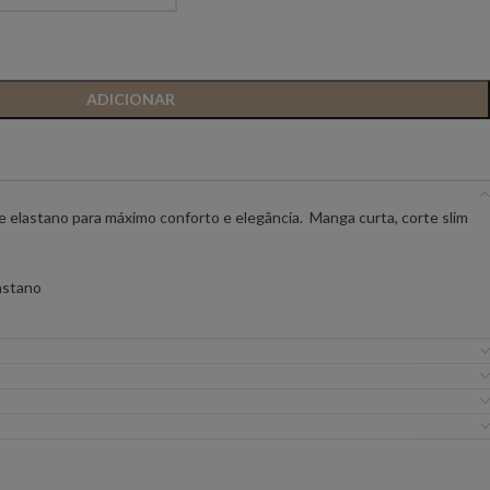
IC PREMIUM
ANIYE BY
BSB
ADICIONAR
FLO&CLO
FRACOMINA
ICEBERG WOMAN
IMPERIAL
e elastano para máximo conforto e elegância. Manga curta, corte slim
EIRA
MISS YOU
MVP
astano
URE
SILVINA CAMPOS
SIMONA CORSELL