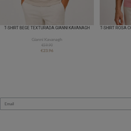
T-SHIRT BEGE TEXTURADA GIANNI KAVANAGH
T-SHIRT ROSA 
Gianni Kavanagh
€
59.90
€
23.96
Queres receb
Ganha 10% de des