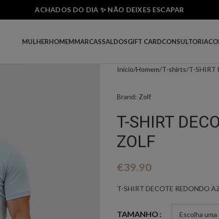
ACHADOS DO DIA ✨ NÃO DEIXES ESCAPAR
MULHER
HOMEM
MARCAS
SALDOS
GIFT CARD
CONSULTORIA
CO
Início
Homem
T-shirts
T-SHIRT
Brand:
Zolf
T-SHIRT DEC
ZOLF
€
39.90
T-SHIRT DECOTE REDONDO AZ
TAMANHO