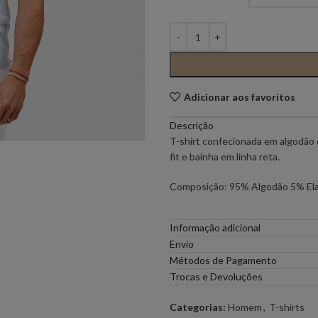
PONTO CHIC COLLECTION –
PONTO CH
MULHER
ELEH
FERRACHE
Adicionar aos favoritos
GOA GOA
ICE PLAY
Descrição
T-shirt confecionada em algodão 
fit e bainha em linha reta.
LOCOLUXO
MIGUEL VI
Composição: 95% Algodão 5% El
SCOTCH & SODA
SEMICOUT
Informação adicional
Envio
RUGA
Métodos de Pagamento
Trocas e Devoluções
Categorias:
Homem
,
T-shirts