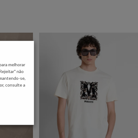
para melhorar
Rejeitar" não
 mantendo-se,
r, consulte a