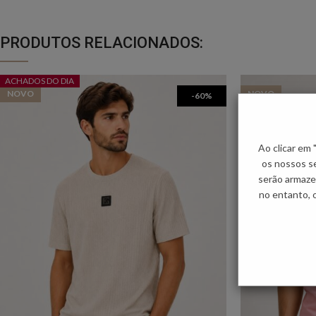
PRODUTOS RELACIONADOS:
ACHADOS DO DIA
NOVO
NOVO
-60%
Ao clicar em
os nossos se
serão armaze
no entanto, 