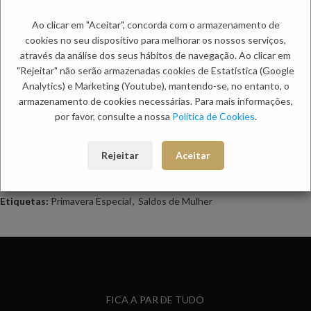
Adicionar aos favoritos
Ao clicar em "Aceitar", concorda com o armazenamento de
cookies no seu dispositivo para melhorar os nossos serviços,
Descrição
através da análise dos seus hábitos de navegação. Ao clicar em
TERNO RISCA DE GIZ DIAMANTE NO SECRETS
"Rejeitar" não serão armazenadas cookies de Estatística (Google
Analytics) e Marketing (Youtube), mantendo-se, no entanto, o
armazenamento de cookies necessárias. Para mais informações,
Informação adicional
por favor, consulte a nossa
Política de Cookies
.
Envio
Métodos de Pagamento
Rejeitar
Aceitar
Trocas e Devoluções
Categorias:
Macacões
,
Mulher
Etiquetas:
Primavera Especial
,
Saldos de Mulher
FICA A PAR DE TUDO