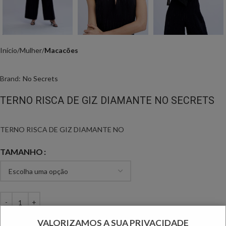
Início
Mulher
Macacões
Brand:
No Secrets
TERNO RISCA DE GIZ DIAMANTE NO SECRETS
TERNO RISCA DE GIZ DIAMANTE NO
TAMANHO
ADICIONAR
VALORIZAMOS A SUA PRIVACIDADE