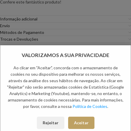
Confere este fantástico produto!
Informação adicional
Envio
Métodos de Pagamento
Trocas e Devoluções
Categoria:
Mulher
VALORIZAMOS A SUA PRIVACIDADE
PRODUTOS RELACIONADOS:
Ao clicar em "Aceitar", concorda com o armazenamento de
cookies no seu dispositivo para melhorar os nossos serviços,
através da análise dos seus hábitos de navegação. Ao clicar em
NOVO
NOVO
-30%
"Rejeitar" não serão armazenadas cookies de Estatística (Google
Analytics) e Marketing (Youtube), mantendo-se, no entanto, o
armazenamento de cookies necessárias. Para mais informações,
por favor, consulte a nossa
Política de Cookies
.
Rejeitar
Aceitar