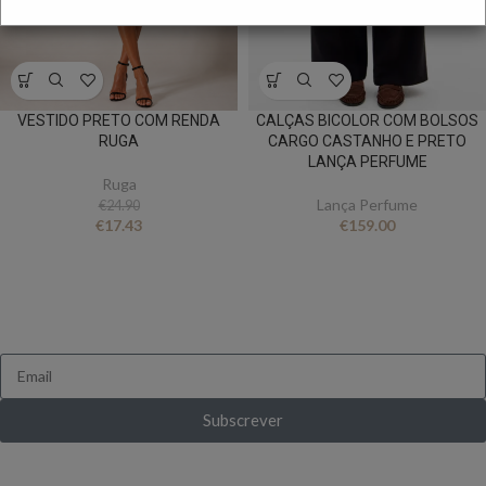
VESTIDO PRETO COM RENDA
CALÇAS BICOLOR COM BOLSOS
RUGA
CARGO CASTANHO E PRETO
LANÇA PERFUME
Ruga
Lança Perfume
€
24.90
€
17.43
€
159.00
FICA A PAR DE TUDO
Queres receber novidades e ofertas exclusivas?
Subscrever
Ganha 10% de desconto ao subscrever pela