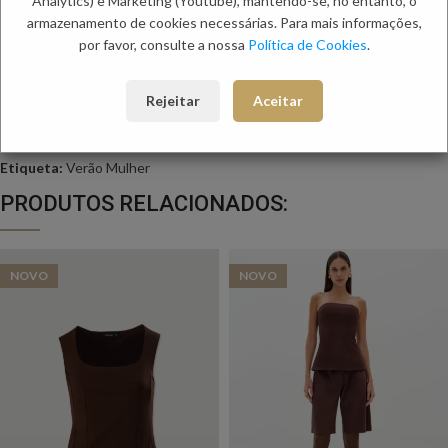
Analytics) e Marketing (Youtube), mantendo-se, no entanto, o
armazenamento de cookies necessárias. Para mais informações,
Informação adicional
por favor, consulte a nossa
Política de Cookies
.
Envio
Métodos de Pagamento
Rejeitar
Aceitar
Trocas e Devoluções
Categorias:
Mulher
,
Tops e Bodies
Etiqueta:
Verão Mulher
PRODUTOS RELACIONADOS:
NOVO
NOVO