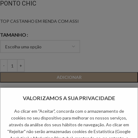
PONTO CHIC
TOP CASTANHO EM RENDA COM ASSI
TAMANHO
ADICIONAR
Adicionar aos favoritos
VALORIZAMOS A SUA PRIVACIDADE
Descrição
Top branco em tecido rendado. Decote barco. Assimetria no lado direito
Ao clicar em "Aceitar", concorda com o armazenamento de
peça vestida. Drapeado na zona da frente com aplicação de folho.
cookies no seu dispositivo para melhorar os nossos serviços,
Drapeado na zona da frente, com aplicação de folho. Composição: 90%
através da análise dos seus hábitos de navegação. Ao clicar em
Polaimida 10% Elastano
"Rejeitar" não serão armazenadas cookies de Estatística (Google