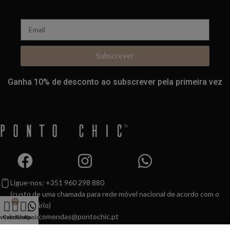
Subscrever
Ganha 10% de desconto ao subscrever pela primeira vez
Ligue-nos: +351 960 298 880
(custo de uma chamada para rede móvel nacional de acordo com o
0
seu tarifário)
Email:
encomendas@pontochic.pt
voritos
Carrinho
Conta
Apoio