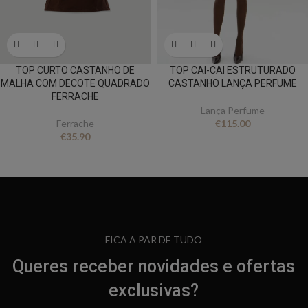
TOP CURTO CASTANHO DE
TOP CAI-CAI ESTRUTURADO
MALHA COM DECOTE QUADRADO
CASTANHO LANÇA PERFUME
FERRACHE
Lança Perfume
Ferrache
€
115.00
€
35.90
FICA A PAR DE TUDO
Queres receber novidades e ofertas
exclusivas?