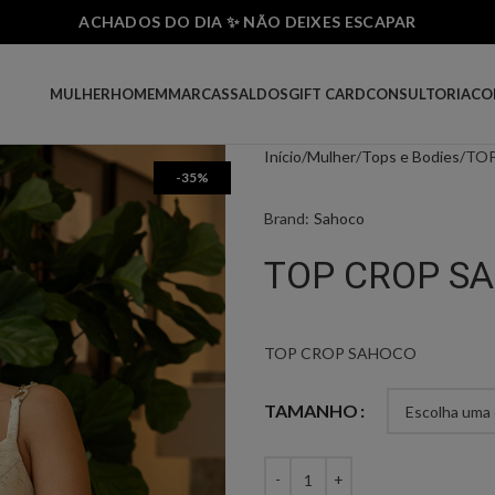
ACHADOS DO DIA ✨ NÃO DEIXES ESCAPAR
MULHER
HOMEM
MARCAS
SALDOS
GIFT CARD
CONSULTORIA
CO
Início
Mulher
Tops e Bodies
TO
-35%
Brand:
Sahoco
TOP CROP S
TOP CROP SAHOCO
TAMANHO