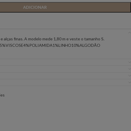
ADICIONAR
IC PREMIUM
ANIYE BY
BSB
FLO&CLO
FRACOMINA
 alças finas. A modelo mede 1,80 m e veste o tamanho S.
15%VISCOSE4%POLIAMIDA1%LINHO10%ALGODÃO
ICEBERG WOMAN
IMPERIAL
EIRA
MISS YOU
MVP
URE
SILVINA CAMPOS
SIMONA CORSELL
ies