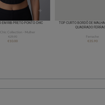
O EM RIB PRETO PONTO CHIC
TOP CURTO BORDÔ DE MALHA
QUADRADO FERRA
Chic Collection - Mulher
Ferrache
€
29.90
€
10.00
€
35.90
FICA A PAR DE TUDO
er novidades e oferta
conto ao subscrever 