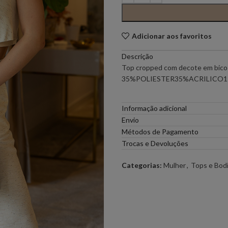
PONTO CHIC COLLECTION –
PONTO CH
MULHER
Adicionar aos favoritos
Descrição
ELEH
FERRACHE
Top cropped com decote em bico e
35%POLIESTER35%ACRILICO
GOA GOA
ICE PLAY
Informação adicional
LOCOLUXO
MIGUEL VI
Envio
Métodos de Pagamento
Trocas e Devoluções
SCOTCH & SODA
SEMICOUT
Categorias:
Mulher
,
Tops e Bod
RUGA