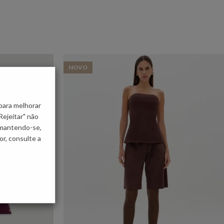
NOVO
para melhorar
Rejeitar" não
 mantendo-se,
r, consulte a