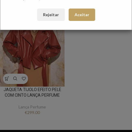
NOVO
Rejeitar
Aceitar
JAQUETA TIJOLO EFEITO PELE
COM CINTO LANÇA PERFUME
Lança Perfume
€
299.00