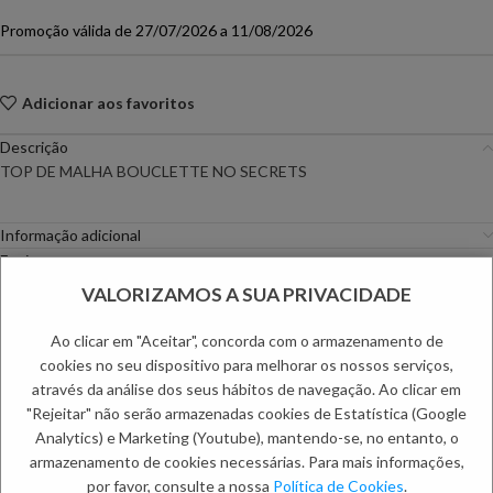
Promoção válida de 27/07/2026 a 11/08/2026
Adicionar aos favoritos
Descrição
TOP DE MALHA BOUCLETTE NO SECRETS
Informação adicional
Envio
Métodos de Pagamento
VALORIZAMOS A SUA PRIVACIDADE
Trocas e Devoluções
Ao clicar em "Aceitar", concorda com o armazenamento de
Categorias:
Casacos
,
Mulher
cookies no seu dispositivo para melhorar os nossos serviços,
Etiquetas:
PC DAYS
,
Primavera Especial
,
Primavera Mulher
,
Saldos de
através da análise dos seus hábitos de navegação. Ao clicar em
Mulher
"Rejeitar" não serão armazenadas cookies de Estatística (Google
Analytics) e Marketing (Youtube), mantendo-se, no entanto, o
PRODUTOS RELACIONADOS:
armazenamento de cookies necessárias. Para mais informações,
por favor, consulte a nossa
Política de Cookies
.