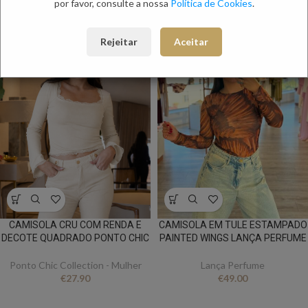
por favor, consulte a nossa
Política de Cookies
.
NOVO
NOVO
Rejeitar
Aceitar
CAMISOLA CRU COM RENDA E
CAMISOLA EM TULE ESTAMPADO
DECOTE QUADRADO PONTO CHIC
PAINTED WINGS LANÇA PERFUME
Ponto Chic Collection - Mulher
Lança Perfume
€
27.90
€
49.00