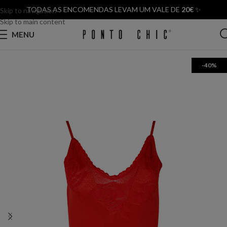
TODAS AS ENCOMENDAS LEVAM UM VALE DE
20€
✨
Skip to navigation
Skip to main content
MENU
-40%