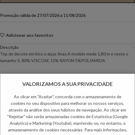
Promoção válida de 27/07/2026 a 11/08/2026
Adicionar aos favoritos
Descrição
Top de decote em bico e alças finas.A modelo mede 1,80 m e veste o
tamanho S. 80% VISCOSE 15% RAYON 5%POLIAMIDA
Informação adicional
VALORIZAMOS A SUA PRIVACIDADE
Envio
Métodos de Pagamento
Ao clicar em "Aceitar", concorda com o armazenamento de
Trocas e Devoluções
cookies no seu dispositivo para melhorar os nossos serviços,
através da análise dos seus hábitos de navegação. Ao clicar em
Categorias:
Camisolas
,
Mulher
"Rejeitar" não serão armazenadas cookies de Estatística (Google
Etiquetas:
Primavera Mulher
,
Saldos de Mulher
,
Verão Mulher
Analytics) e Marketing (Youtube), mantendo-se, no entanto, o
PRODUTOS RELACIONADOS:
armazenamento de cookies necessárias. Para mais informações,