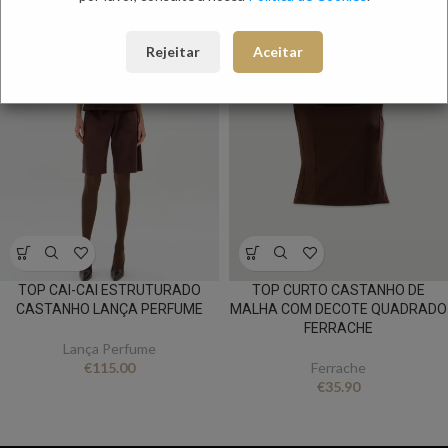
NOVO
NOVO
Rejeitar
Aceitar
TOP CAI-CAI ESTRUTURADO
TOP CURTO CASTANHO DE
CASTANHO LANÇA PERFUME
MALHA COM DECOTE QUADRADO
FERRACHE
Lança Perfume
€
115.00
Ferrache
€
35.90