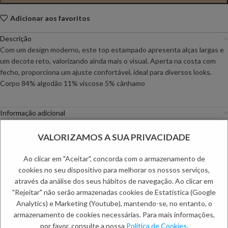
Adicionar aos favoritos
Descrição
Com um design moderno, este top estampado apresenta alças largas e
um decote reto, valorizando ainda mais o visual. Aperta na costa com
fecho, proporciona um ajuste confortável, ideal para diversos looks.
Corpo 84% algodão 11% viscose 5% cânhamo
Informação adicional
Envio
VALORIZAMOS A SUA PRIVACIDADE
Métodos de Pagamento
Trocas e Devoluções
Ao clicar em "Aceitar", concorda com o armazenamento de
Categorias:
Mulher
,
Tops e Bodies
cookies no seu dispositivo para melhorar os nossos serviços,
Etiquetas:
Primavera Mulher
,
Saldos de Mulher
,
Verão Mulher
através da análise dos seus hábitos de navegação. Ao clicar em
"Rejeitar" não serão armazenadas cookies de Estatística (Google
PRODUTOS RELACIONADOS:
Analytics) e Marketing (Youtube), mantendo-se, no entanto, o
armazenamento de cookies necessárias. Para mais informações,
por favor, consulte a nossa
Política de Cookies
.