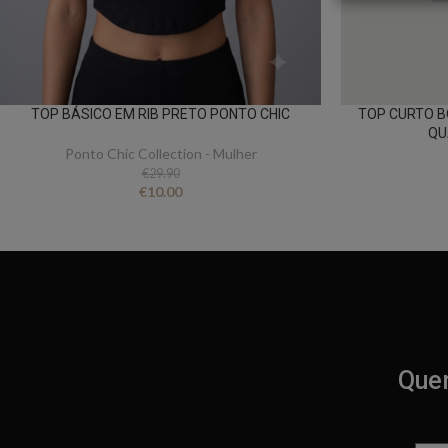
TOP BÁSICO EM RIB PRETO PONTO CHIC
TOP CURTO 
QU
Ponto Chic Collection - Mulher
€
29.90
€
10.00
Quer