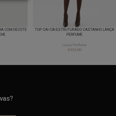
HA COM DECOTE
TOP CAI-CAI ESTRUTURADO CASTANHO LANÇA
CHE
PERFUME
Lança Perfume
€
115.00
ivas?