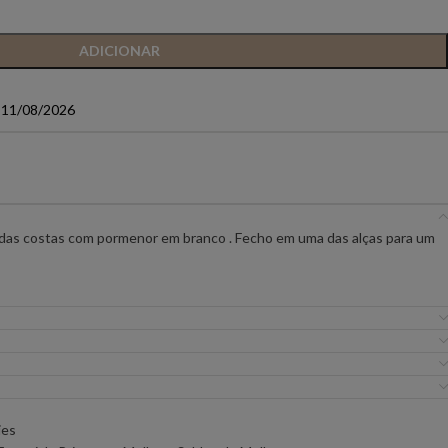
IC PREMIUM
ANIYE BY
BSB
ADICIONAR
a 11/08/2026
FLO&CLO
FRACOMINA
ICEBERG WOMAN
IMPERIAL
EIRA
MISS YOU
MVP
 das costas com pormenor em branco . Fecho em uma das alças para um
URE
SILVINA CAMPOS
SIMONA CORSELL
ies