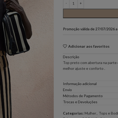
PONTO CHIC COLLECTION –
PONTO CH
MULHER
Promoção válida de 27/07/2026 
ELEH
FERRACHE
GOA GOA
ICE PLAY
Adicionar aos favoritos
Descrição
LOCOLUXO
MIGUEL VI
Top preto com abertura na parte
melhor ajuste e conforto .
SCOTCH & SODA
SEMICOUT
Informação adicional
Envio
RUGA
Métodos de Pagamento
Trocas e Devoluções
Categorias:
Mulher
,
Tops e Bod