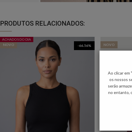
PRODUTOS RELACIONADOS:
ACHADOS DO DIA
NOVO
NOVO
-66.56%
Ao clicar em
os nossos se
serão armaze
no entanto, 