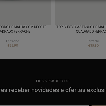
BORDÔ DE MALHA COM DECOTE
TOP CURTO CASTANHO DE MAL
ADRADO FERRACHE
QUADRADO FERRA
Ferrache
Ferrache
€
35.90
€
35.90
FICA A PAR DE TUDO
es receber novidades e ofertas exclus