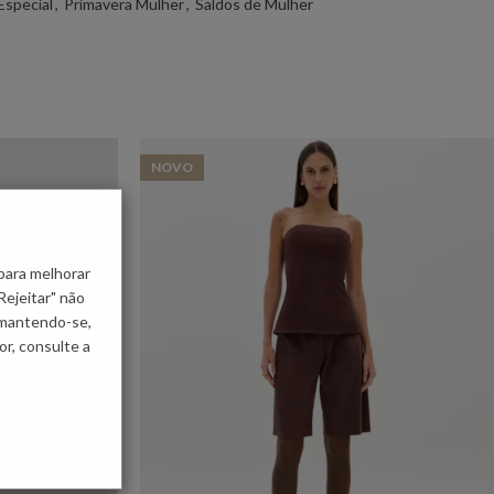
Especial
,
Primavera Mulher
,
Saldos de Mulher
NOVO
para melhorar
Rejeitar" não
 mantendo-se,
r, consulte a