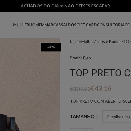
ACHADOS DO DIA ✨ NÃO DEIXES ESCAPAR
MULHER
HOMEM
MARCAS
SALDOS
GIFT CARD
CONSULTORIA
CO
Início
Mulher
Tops e Bodies
TOP
-60%
Brand:
Eleh
TOP PRETO 
€
43.16
€
107.90
TOP PRETO COM ABERTURA E
TAMANHO