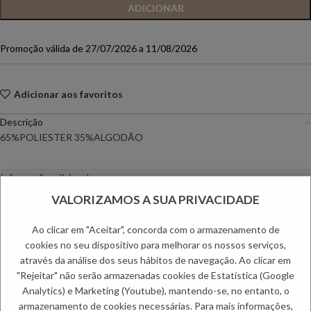
ADICIONAR
Promoção válida de 27/07/2026 a 11/08/2026
Adicionar aos favoritos
Descrição
65%POLIESTER 35%ALGODÃO
Informação adicional
Envio
VALORIZAMOS A SUA PRIVACIDADE
Métodos de Pagamento
Trocas e Devoluções
Ao clicar em "Aceitar", concorda com o armazenamento de
cookies no seu dispositivo para melhorar os nossos serviços,
Categorias:
Camisas e Blusas
,
Mulher
através da análise dos seus hábitos de navegação. Ao clicar em
Etiquetas:
PC DAYS
,
Primavera Especial
,
Primavera Mulher
,
Saldos de
"Rejeitar" não serão armazenadas cookies de Estatística (Google
Mulher
Analytics) e Marketing (Youtube), mantendo-se, no entanto, o
armazenamento de cookies necessárias. Para mais informações,
PRODUTOS RELACIONADOS: