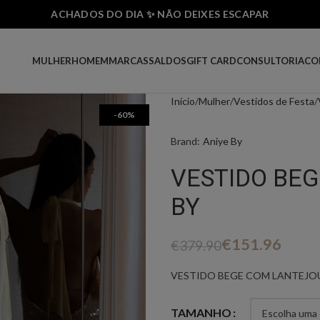
ACHADOS DO DIA ✨ NÃO DEIXES ESCAPAR
MULHER
HOMEM
MARCAS
SALDOS
GIFT CARD
CONSULTORIA
CO
Início
Mulher
Vestidos de Festa
-60%
Brand:
Aniye By
VESTIDO BE
BY
€
151.96
€
379.90
VESTIDO BEGE COM LANTEJO
TAMANHO