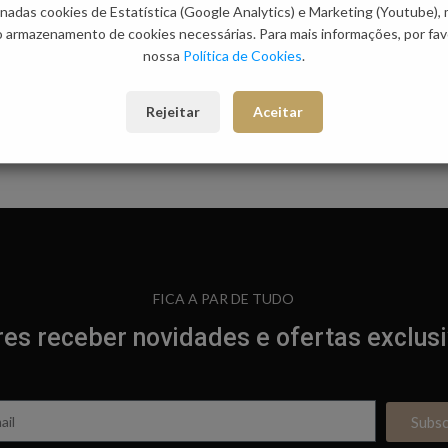
Trocas e Devoluções
nadas cookies de Estatística (Google Analytics) e Marketing (Youtube),
o armazenamento de cookies necessárias. Para mais informações, por favo
Categorias:
Mulher
,
Vestidos C
nossa
Política de Cookies
.
Etiqueta:
Clássicos Imperdíveis
Rejeitar
Aceitar
FICA A PAR DE TUDO
es receber novidades e ofertas exclus
Subs