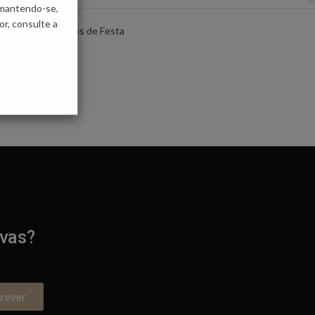
 mantendo-se,
r, consulte a
ompridos
,
Vestidos de Festa
ivas?
crever