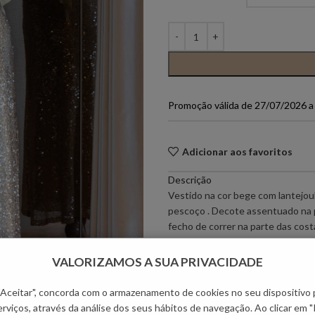
PONTO CHIC COLLECTION –
PONTO CH
MULHER
ELEH
FERRACHE
Promoção válida de 27/07/2026 
GOA GOA
ICE PLAY
Adicionar aos favoritos
LOCOLUXO
MIGUEL VI
Descrição
Vestido na cor bege com lantejou
SCOTCH & SODA
SEMICOUT
pescoço . Decote assentuado na 
fecho de correr na parte das cost
RUGA
VALORIZAMOS A SUA PRIVACIDADE
Informação adicional
Envio
 "Aceitar", concorda com o armazenamento de cookies no seu dispositivo 
Métodos de Pagamento
rviços, através da análise dos seus hábitos de navegação. Ao clicar em "