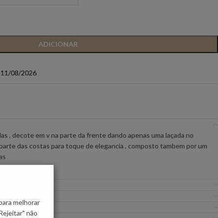
IC PREMIUM
ANIYE BY
BSB
ADICIONAR
FLO&CLO
FRACOMINA
a 11/08/2026
ICEBERG WOMAN
IMPERIAL
EIRA
MISS YOU
MVP
las , decote em v na parte da frente dando apenas uma laçada no
URE
SILVINA CAMPOS
SIMONA CORSELL
parte das costas para toque de elegancia , composto tambem por um
as
para melhorar
Rejeitar" não