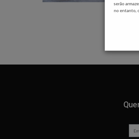
serão armaze
no entanto, 
Quer