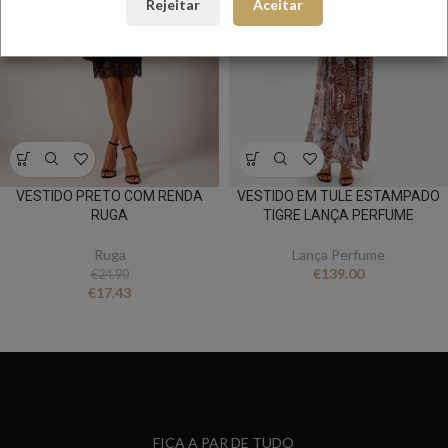
Rejeitar
Aceitar
VESTIDO PRETO COM RENDA
VESTIDO EM TULE ESTAMPADO
RUGA
TIGRE LANÇA PERFUME
Ruga
Lança Perfume
€
139.00
€
24.90
€
17.43
FICA A PAR DE TUDO