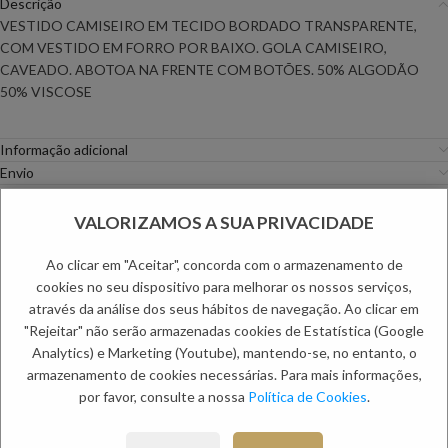
Descrição
VESTIDO CAMISEIRO EM TECIDO BORDADO TRANSPARENTE,
COM VESTIDO EM FORRO POR BAIXO. GOLA CAMISEIRO,
CAVEADO. ABOTOA NA FRENTE COM BOTÕES. 50% ALGODÃO
50% VISCOSE
Informação adicional
Envio
Métodos de Pagamento
Trocas e Devoluções
VALORIZAMOS A SUA PRIVACIDADE
Categorias:
Mulher
,
Vestidos
Ao clicar em "Aceitar", concorda com o armazenamento de
cookies no seu dispositivo para melhorar os nossos serviços,
PRODUTOS RELACIONADOS:
através da análise dos seus hábitos de navegação. Ao clicar em
"Rejeitar" não serão armazenadas cookies de Estatística (Google
Analytics) e Marketing (Youtube), mantendo-se, no entanto, o
NOVO
NOVO
-30%
armazenamento de cookies necessárias. Para mais informações,
por favor, consulte a nossa
Política de Cookies
.