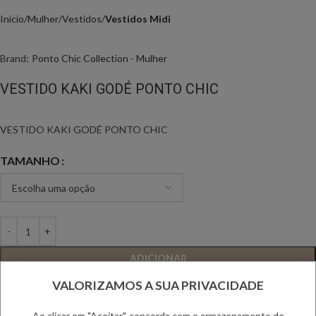
Início
Mulher
Vestidos
Vestidos Midi
Brand:
Ponto Chic Collection - Mulher
VESTIDO KAKI GODÉ PONTO CHIC
VESTIDO KAKI GODÉ PONTO CHIC
TAMANHO
ADICIONAR
VALORIZAMOS A SUA PRIVACIDADE
Adicionar aos favoritos
Ao clicar em "Aceitar", concorda com o armazenamento de