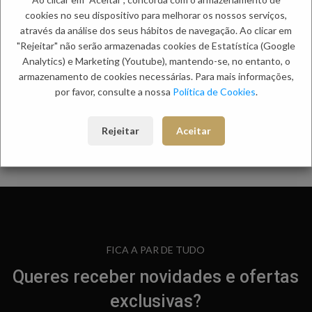
Descrição
cookies no seu dispositivo para melhorar os nossos serviços,
Vestido midi, godé. Decote em V na frente. Manga pelo cotovelo dupla.
através da análise dos seus hábitos de navegação. Ao clicar em
Composição: 100% Linho
"Rejeitar" não serão armazenadas cookies de Estatística (Google
Analytics) e Marketing (Youtube), mantendo-se, no entanto, o
Informação adicional
armazenamento de cookies necessárias. Para mais informações,
Envio
por favor, consulte a nossa
Política de Cookies
.
Métodos de Pagamento
Trocas e Devoluções
Rejeitar
Aceitar
Categorias:
Mulher
,
Vestidos
,
Vestidos Midi
FICA A PAR DE TUDO
Queres receber novidades e ofertas
exclusivas?