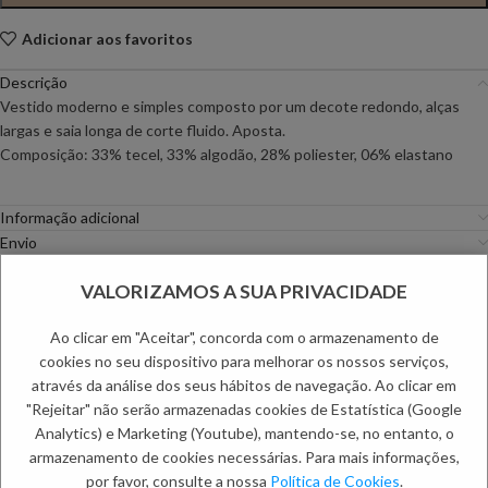
Adicionar aos favoritos
Descrição
Vestido moderno e simples composto por um decote redondo, alças
largas e saia longa de corte fluido. Aposta.
Composição: 33% tecel, 33% algodão, 28% poliester, 06% elastano
Informação adicional
Envio
Métodos de Pagamento
VALORIZAMOS A SUA PRIVACIDADE
Trocas e Devoluções
Ao clicar em "Aceitar", concorda com o armazenamento de
Categorias:
Mulher
,
Vestidos
cookies no seu dispositivo para melhorar os nossos serviços,
Etiquetas:
Primavera Especial
,
Saldos de Mulher
através da análise dos seus hábitos de navegação. Ao clicar em
PRODUTOS RELACIONADOS:
"Rejeitar" não serão armazenadas cookies de Estatística (Google
Analytics) e Marketing (Youtube), mantendo-se, no entanto, o
armazenamento de cookies necessárias. Para mais informações,
por favor, consulte a nossa
Política de Cookies
.
NOVO
NOVO
-30%