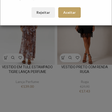
Rejeitar
Aceitar
VESTIDO EM TULE ESTAMPADO
VESTIDO PRETO COM RENDA
TIGRE LANÇA PERFUME
RUGA
Lança Perfume
Ruga
€
139.00
€
24.90
€
17.43
FICA A PAR DE TUDO