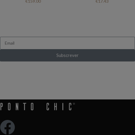
€
159.00
€
17.43
FICA A PAR DE TUDO
Queres receber novidades e ofertas exclusivas?
Subscrever
Ganha 10% de desconto ao subscrever pela
primeira vez