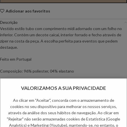
Adicionar aos favoritos
Descrição
Vestido estilo tubo com comprimento midi adornado com um folho no
inferior. Contém um decote caicai, interior forrado e fecho através de
zíper na costa da peça. A escolha perfeita para eventos que pedem
destaque.
Feito em Portugal
Composição: 96% poliester, 04% elastano
Informação adicional
VALORIZAMOS A SUA PRIVACIDADE
Envio
Ao clicar em "Aceitar", concorda com o armazenamento de
Métodos de Pagamento
cookies no seu dispositivo para melhorar os nossos serviços,
Trocas e Devoluções
através da análise dos seus hábitos de navegação. Ao clicar em
"Rejeitar" não serão armazenadas cookies de Estatística (Google
Categoria:
Mulher
Analytics) e Marketing (Youtube), mantendo-se, no entanto, o