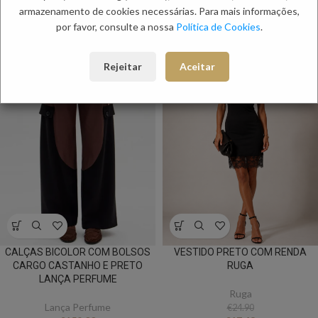
PRODUTOS RELACIONADOS:
armazenamento de cookies necessárias. Para mais informações,
por favor, consulte a nossa
Política de Cookies
.
NOVO
NOVO
-30%
Rejeitar
Aceitar
CALÇAS BICOLOR COM BOLSOS
VESTIDO PRETO COM RENDA
CARGO CASTANHO E PRETO
RUGA
LANÇA PERFUME
Ruga
Lança Perfume
€
24.90