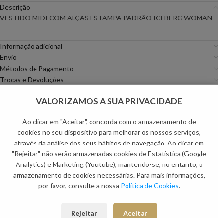
Descrição
VESTIDO MIDI COM ALÇAS ESTAMPA PADRÃO ICEBERG WOMAN
Informação adicional
Envio
Métodos de Pagamento
Trocas e Devoluções
VALORIZAMOS A SUA PRIVACIDADE
Categorias:
Mulher
,
Vestidos
Etiquetas:
PC DAYS
,
Primavera Especial
,
Primavera Mulher
,
Ao clicar em "Aceitar", concorda com o armazenamento de
SALDO70
,
Saldos de Mulher
cookies no seu dispositivo para melhorar os nossos serviços,
PRODUTOS RELACIONADOS:
através da análise dos seus hábitos de navegação. Ao clicar em
"Rejeitar" não serão armazenadas cookies de Estatística (Google
Analytics) e Marketing (Youtube), mantendo-se, no entanto, o
NOVO
NOVO
armazenamento de cookies necessárias. Para mais informações,
por favor, consulte a nossa
Política de Cookies
.
Rejeitar
Aceitar