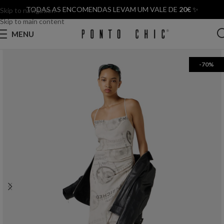
TODAS AS ENCOMENDAS LEVAM UM VALE DE
20€
✨
Skip to navigation
Skip to main content
MENU
-70%